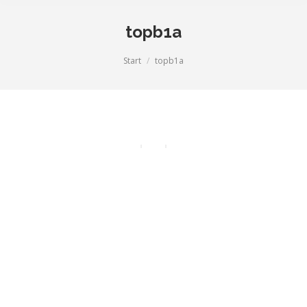
topb1a
Sie befinden sich hier:
Start
topb1a